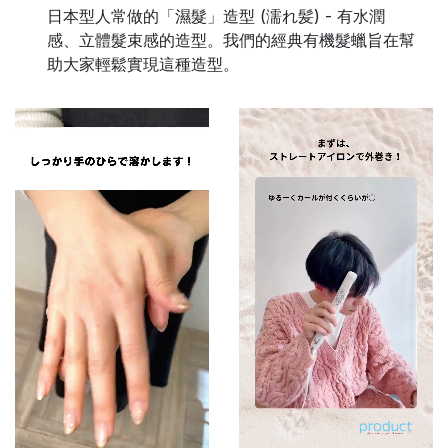
日本型人常做的「濕髮」造型 (濡れ髪) - 有水潤
感、立體髮束感的造型。我們的經典有機髮蠟旨在幫
助大家輕鬆實現這種造型。
Loaded
:
Loaded
:
Unmute
Unmut