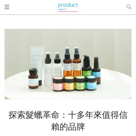
请
注
意：
本
网
站
包
含
无
障
碍
系
统。
探索髮蠟革命：十多年來值得信
賴的品牌