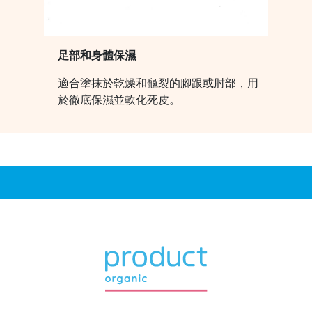
足部和身體保濕
適合塗抹於乾燥和龜裂的腳跟或肘部，用
於徹底保濕並軟化死皮。